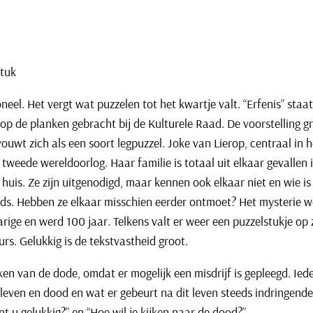
stuk
neel. Het vergt wat puzzelen tot het kwartje valt. “Erfenis” staa
op de planken gebracht bij de Kulturele Raad. De voorstelling gro
uwt zich als een soort legpuzzel. Joke van Lierop, centraal in h
tweede wereldoorlog. Haar familie is totaal uit elkaar gevallen
is. Ze zijn uitgenodigd, maar kennen ook elkaar niet en wie is er 
nds. Hebben ze elkaar misschien eerder ontmoet? Het mysterie wo
rige en werd 100 jaar. Telkens valt er weer een puzzelstukje op zi
eurs. Gelukkig is de tekstvastheid groot.
ken van de dode, omdat er mogelijk een misdrijf is gepleegd. Ie
 leven en dood en wat er gebeurt na dit leven steeds indringend
 u gelukkig?” en “Hoe wil je kijken naar de dood?”