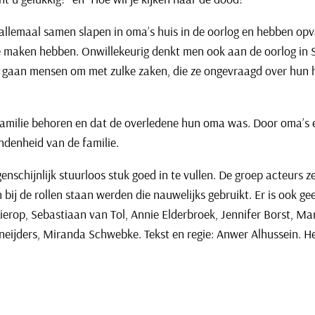
allemaal samen slapen in oma’s huis in de oorlog en hebben op
 te maken hebben. Onwillekeurig denkt men ook aan de oorlog in 
oe gaan mensen om met zulke zaken, die ze ongevraagd over hun 
één familie behoren en dat de overledene hun oma was. Door oma’s
ndenheid van de familie.
nschijnlijk stuurloos stuk goed in te vullen. De groep acteurs zet
ij de rollen staan werden die nauwelijks gebruikt. Er is ook ge
ierop, Sebastiaan van Tol, Annie Elderbroek, Jennifer Borst, Ma
Sneijders, Miranda Schwebke. Tekst en regie: Anwer Alhussein. 